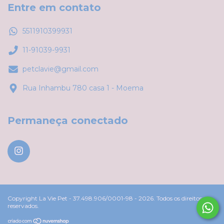
Entre em contato
5511910399931
11-91039-9931
petclavie@gmail.com
Rua Inhambu 780 casa 1 - Moema
Permaneça conectado
Copyright La Vie Pet - 37.498.906/0001-98 - 2026. Todos os direitos
reservados.